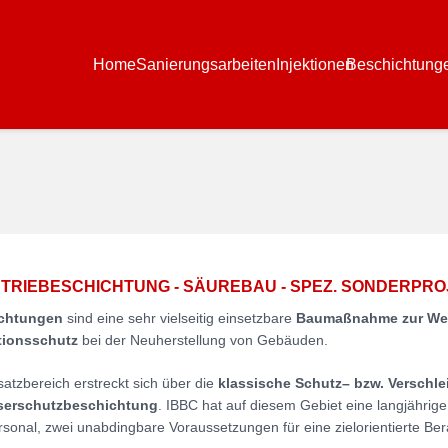
Home
Sanierungsarbeiten
Injektionen
Beschichtung
TRIEBESCHICHTUNG - SÄUREBAU - SPEZ. SONDERPRO
chtungen
sind eine sehr vielseitig einsetzbare
Baumaßnahme zur Wer
tionsschutz
bei der Neuherstellung von Gebäuden.
satzbereich erstreckt sich über die
klassische Schutz– bzw. Verschl
erschutzbeschichtung
. IBBC hat auf diesem Gebiet eine langjährig
sonal, zwei unabdingbare Voraussetzungen für eine zielorientierte Ber