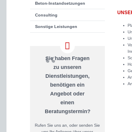
Beton-Instandsetzungen
UNSE
Consulting
Pl
Sonstige Leistungen
Un
Un
Vo
In
So
Sie haben Fragen
Ho
zu unseren
Ge
Dienstleistungen,
An
An
benötigen ein
Angebot oder
einen
Beratungstermin?
Rufen Sie uns an, oder senden Sie
uns Ihr Anliegen über unser