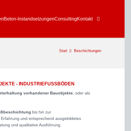
en
Beton-Instandsetzungen
Consulting
Kontakt
Start
Beschichtungen
JEKTE - INDUSTRIEFUSSBÖDEN
terhaltung vorhandener Bauobjekte
, oder als
eißbeschichtung
bis hin zur
e Erfahrung und entsprechend ausgebildetes
atung und qualitative Ausführung.